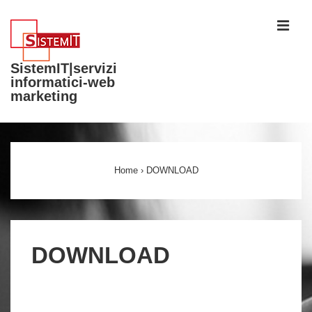
↓
ME
Vai
al
SistemIT|servizi
contenuto
informatici-web
principale
marketing
Menu
principale
Home
›
DOWNLOAD
DOWNLOAD