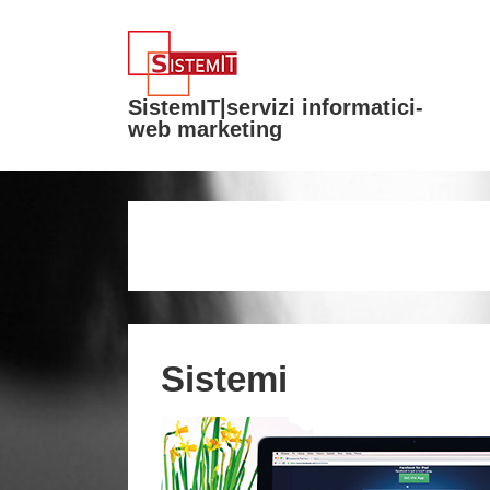
↓
Vai
al
SistemIT|servizi informatici-
contenuto
web marketing
principale
Sistemi