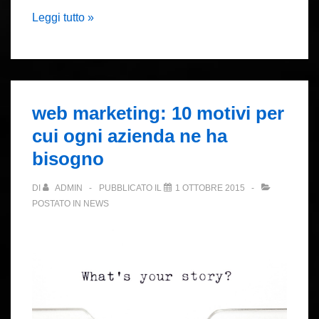
Siti
Leggi tutto »
web
e
content
marketing
web marketing: 10 motivi per
cui ogni azienda ne ha
bisogno
DI
ADMIN
PUBBLICATO IL
1 OTTOBRE 2015
POSTATO IN
NEWS