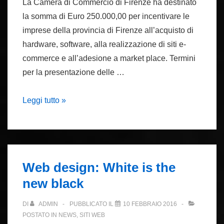
La Camera di Commercio di Firenze ha destinato
la somma di Euro 250.000,00 per incentivare le
imprese della provincia di Firenze all’acquisto di
hardware, software, alla realizzazione di siti e-
commerce e all’adesione a market place. Termini
per la presentazione delle …
Contributo
Leggi tutto »
per
siti
e-
commerce
Web design: White is the
new black
DI
ADMIN
PUBBLICATO IL
10 FEBBRAIO 2016
POSTATO IN
NEWS
,
SITI WEB