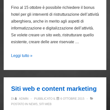
Fino al 15 ottobre è possibile richiedere il bonus
hotel per gli interventi di ristrutturazione dell’attività
alberghiera, anche in merito agli aspetti di
informatizzazione e digitalizzazione dell’attività.
Se volete creare un sito web, ristrutturare quello
esistente, creare delle aree riservate …
Bonus
Leggi tutto »
Hotel
–
credito
d’impresa
Siti web e content marketing
per
digitalizzare
DI
ADMIN
PUBBLICATO IL
6 OTTOBRE 2015
la
POSTATO IN
NEWS
,
SITI WEB