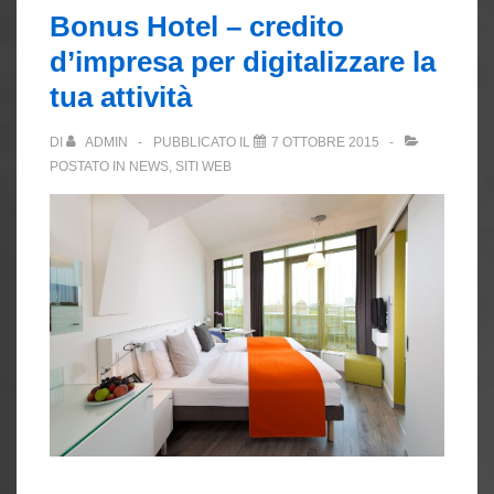
Bonus Hotel – credito
d’impresa per digitalizzare la
tua attività
DI
ADMIN
PUBBLICATO IL
7 OTTOBRE 2015
POSTATO IN
NEWS
,
SITI WEB