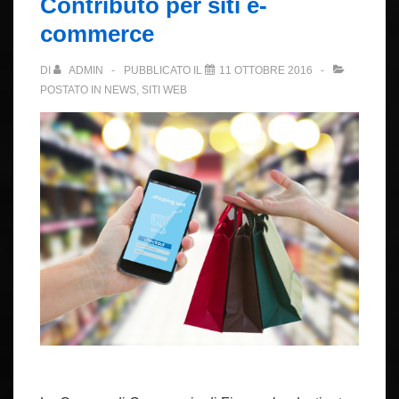
Contributo per siti e-
commerce
DI
ADMIN
PUBBLICATO IL
11 OTTOBRE 2016
POSTATO IN
NEWS
,
SITI WEB