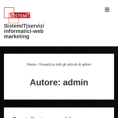
↓
ME
Vai
al
SistemIT|servizi
contenuto
informatici-web
principale
marketing
Menu
principale
Home
›
Visualizza tutti gli articoli di admin
Autore:
admin