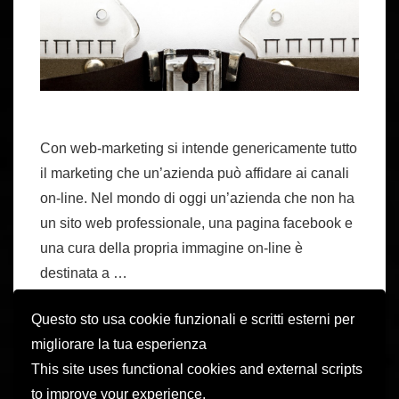
Con web-marketing si intende genericamente tutto
il marketing che un’azienda può affidare ai canali
on-line. Nel mondo di oggi un’azienda che non ha
un sito web professionale, una pagina facebook e
una cura della propria immagine on-line è
destinata a …
Questo sto usa cookie funzionali e scritti esterni per
web
Leggi tutto »
migliorare la tua esperienza
marketing:
This site uses functional cookies and external scripts
10
to improve your experience.
motivi