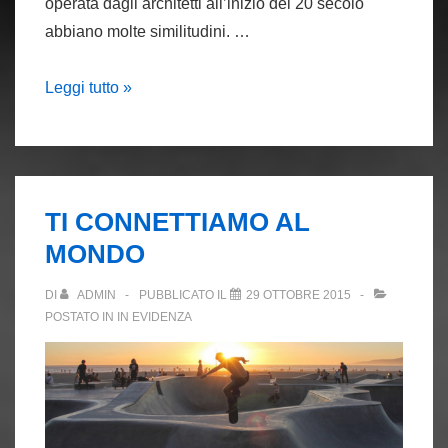
operata dagli architetti all’inizio del 20 secolo
abbiano molte similitudini. …
Web
Leggi tutto »
design:
White
is
the
TI CONNETTIAMO AL
new
MONDO
black
DI
ADMIN
PUBBLICATO IL
29 OTTOBRE 2015
POSTATO IN
IN EVIDENZA