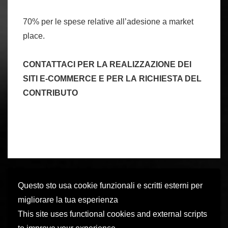
70% per le spese relative all’adesione a market
place.
CONTATTACI PER LA REALIZZAZIONE DEI
SITI E-COMMERCE E PER LA RICHIESTA DEL
CONTRIBUTO
Questo sto usa cookie funzionali e scritti esterni per
Navigazione
L'articolo
‹ Web design: White is the new black
migliorare la tua esperienza
precedente
articoli
This site uses functional cookies and external scripts
è