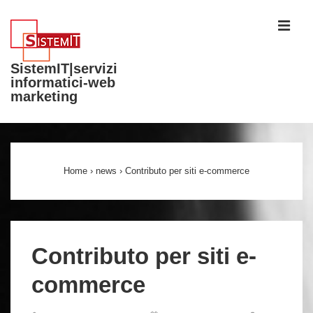
↓
ME
Vai
al
SistemIT|servizi
contenuto
informatici-web
principale
marketing
Menu
principale
Home
›
news
›
Contributo per siti e-commerce
Contributo per siti e-
commerce